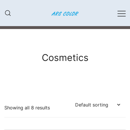
Przejdź
do
treści
LAKIERY SAMOCHODOWE,
ARS COLOR
MATERIAŁY ŚCIERNE, FARBY,
KLEJE
Cosmetics
Showing all 8 results