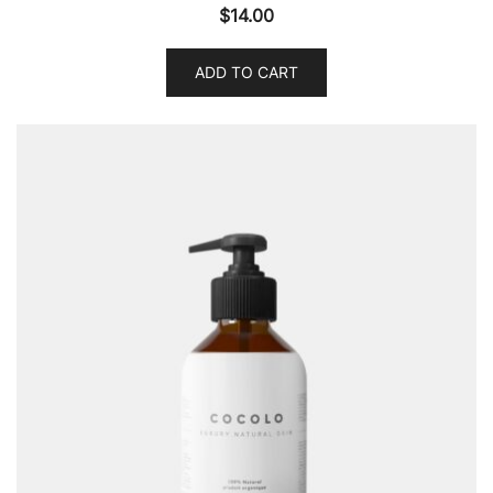
$
14.00
ADD TO CART